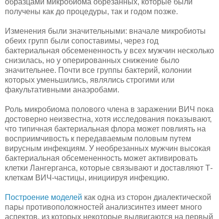
образцами микробиома обрезанных, которые были
получены как до процедуры, так и годом позже.
Изменения были значительными: вначале микробиоты
обеих групп были сопоставимы, через год
бактериальная обсемененность у всех мужчин несколько
снизилась, но у оперированных снижение было
значительнее. Почти все группы бактерий, колонии
которых уменьшились, являлись строгими или
факультативными анаэробами.
Роль микробиома полового члена в заражении ВИЧ пока
достоверно неизвестна, хотя исследования показывают,
что типичная бактериальная флора может повлиять на
восприимчивость к передаваемым половым путем
вирусным инфекциям. У необрезанных мужчин высокая
бактериальная обсемененность может активировать
клетки Лангерганса, которые связывают и доставляют Т-
клеткам ВИЧ-частицы, инициируя инфекцию.
Построение моделей
как одна из сторон диалектической
пары противоположностей анализсинтез имеет много
аспектов, из которых некоторые выдвигаются на первый