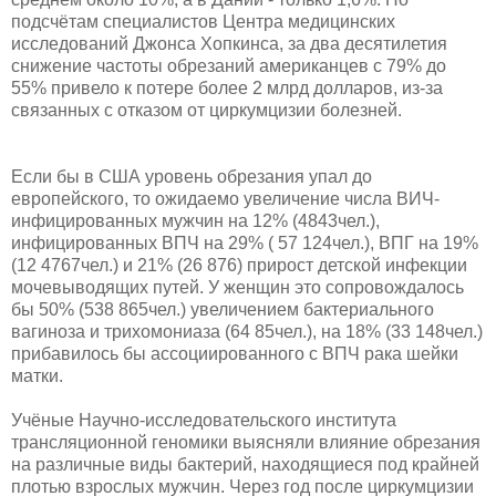
подсчётам специалистов Центра медицинских
исследований Джонса Хопкинса, за два десятилетия
снижение частоты обрезаний американцев с 79% до
55% привело к потере более 2 млрд долларов, из-за
связанных с отказом от циркумцизии болезней.
Если бы в США уровень обрезания упал до
европейского, то ожидаемо увеличение числа ВИЧ-
инфицированных мужчин на 12% (4843чел.),
инфицированных ВПЧ на 29% ( 57 124чел.), ВПГ на 19%
(12 4767чел.) и 21% (26 876) прирост детской инфекции
мочевыводящих путей. У женщин это сопровождалось
бы 50% (538 865чел.) увеличением бактериального
вагиноза и трихомониаза (64 85чел.), на 18% (33 148чел.)
прибавилось бы ассоциированного с ВПЧ рака шейки
матки.
Учёные Научно-исследовательского института
трансляционной геномики выясняли влияние обрезания
на различные виды бактерий, находящиеся под крайней
плотью взрослых мужчин. Через год после циркумцизии