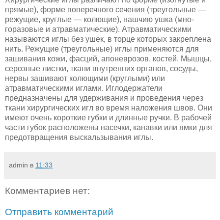
прямые), форме попереч­ного сечения (треугольные —
режущие, круглые — колющие), нашчию ушка (мно­
горазовые и атравматические). Атравматическими
называются иглы без ушек, в тор­це которых закреплена
нить. Режущие (треугольные) иглы применяются для
зашива­ния кожи, фасций, апоневрозов, костей. Мышцы,
серозные листки, ткани внутренних органов, сосуды,
нервы зашивают колющими (круглыми) или
атравматическими иг­лами. Иглодержатели
предназначены для удерживания и проведения через
ткани хирургических игл во время наложения швов. Они
имеют очень короткие губки и длинные ручки. В рабочей
части губок расположены насечки, канавки или ямки для
предотвращения выскальзывания иглы.
admin
в
11:33
Комментариев нет:
Отправить комментарий