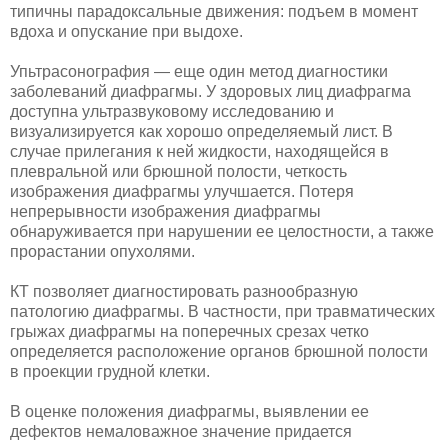
типичны парадоксальные движения: подъем в момент
вдоха и опускание при выдохе.
Упьтрасонография — еще один метод диагностики
заболеваний диа­фрагмы. У здоровых лиц диафрагма
доступна ультразвуковому исследова­нию и
визуализируется как хорошо определяемый лист. В
случае прилега­ния к ней жидкости, находящейся в
плевральной или брюшной полости, четкость
изображения диафрагмы улучшается. Потеря
непрерывности изображения диафрагмы
обнаруживается при нарушении ее целостности, а также
прорастании опухолями.
КТ позволяет диагностировать разнообразную
патологию диафрагмы. В частности, при травматических
грыжах диафрагмы на поперечных срезах четко
определяется расположение органов брюшной полости
в проекции грудной клетки.
В оценке положения диафрагмы, выявлении ее
дефектов немаловажное значение придается