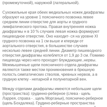
(промежуточной), наружной (лате­ральной).
Сухожильные края обеих медиальных ножек диафрагмы
образуют на уровне 1 поясничного позвонка левее
среднем линии отверстие для аорты и грудного
лимфатического протока. Правая внутренняя ножка
диафрагмы н в 10 % случаев левая ножка формируют
пищеводное отверстие. Оно находит- ся на уровне XI
грудного позвонка на 1 см выше и кпереди от
аортального отверстия, в большинстве случаев
несколько левее средней линии. Диаметр пишеводного
отверстия диафрагмы колеблется от 1,9 до 3 см. Помимо
пищевода через него проходят блуждающие..нервы.
Межмышечные щели по­ясничного отдела диафрагмы
являются также местом проникновения в брюшную
полость симпатических стволов, чревных нервов, а в
грудную клетку - непарной и полунепарной вен.
Между отделами диафрагмы имеются небольшие щели
(пространства): грудинно-реберное (слева - щель
Ларрея, справа - . щель Морганьи), пояснично-реберное
(щель Бохдалека). Грудино-реберные пространства