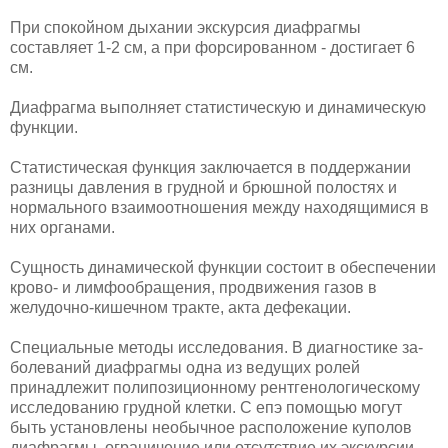
При спокойном дыхании экскурсия диафрагмы
составляет 1-2 см, а при форсированном - достигает 6
см.
Диафрагма выполняет статистическую и динамическую
функции.
Статистическая функция заключается в поддержании
разницы давления в грудной и брюшной полостях и
нормального взаимоотношения между находящимися в
них органами.
Сущность динамической функции состоит в обеспечении
крово- и лим­фообращения, продвижения газов в
желудочно-кишечном тракте, акта де­фекации.
Специальные методы исследования. В диагностике за­
болеваний диафрагмы одна из ведущих ролей
принадлежит полипозицион­ному рентгенологическому
исследованию грудной клетки. С епэ помощью могут
быть установлены необычное расположение куполов
диафрагмы, ограничение или отсутствие их экскурсии,