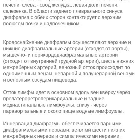
печени, слева - свод желудка, левая доля печени,
селезенка. В области заднего плеврального синуса
диафрагма с обеих сторон контактирует с верхним
полюсом почки и надпочечником.
Кровоснабжение диафрагмы осуществляют верхние и
нижние диафрагмальные артерии (отходят от аорты),
мышечно- и перикардодиафрагмальные артерии
(отходят от внутренней грудной артерии), шесть нижних
межреберных артерий, венозный отток происходит по
одноименным венам, непарной и полунепарной венами
и венозным сосудам пищевода.
Отток лимфы идет в основном вдоль вен кверху через
прелатероретроперикардиальные и задние
медиастинальные лимфоузлы, снизу - через
парааортальные и около пище водные лимфоузлы.
Иннервация диафрагмы обеспечивается парными
диафрагмальными нервами, ветвями шести нижних
межреберных нервов и симпатическими нервами.