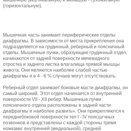
(гори­зонтальную).
Мышечная часть занимает периферические отделы
диафрагмы. В зави­симости от места прикрепления она
подразделяется на грудинный, ребер­ный и поясничный
отделы. Мышечные пучки, образующие грудинный от­дел,
начинаются от задней поверхности мечевидного
отростка и заднего ли­стка влагалища прямой мышцы
живота. Они являются наиболее слабой ча­стью
диафрагмы и в 4 - 6 % случаев могут отсутствовать.
Реберный отдел занимает боковые масти диафрагмы, он
самый широкий. Этот отдел начинается от внутренней
поверхности VII - XII ребер. Мышеч­ные пучки
поясничного отдела расположены в задней части
диафрагмы и наиболее развить». Они прикрепляются к
переднебоковой поверхности тел I - IV поясшгчных
позвонков и представлены с каждой стороны тремя
ножка­ми: внутренней (медиальной), средней