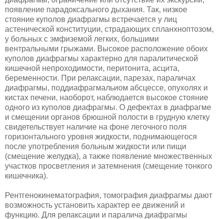
появление парадоксального ды­хания. Так, низкое
стояние куполов диафрагмы встречается у лиц
астениче­ской конституции, страдающих спланхноптозом,
у больных с эмфиземой легких, большими
вентральными грыжами. Высокое расположение обоих
куполов диафрагмы характерно для паралитической
кишечной непроходи­мости, перитонита, асцита,
беременности. При релаксации, парезах, парали­чах
диафрагмы, поддиафрагмальиом абсцессе, опухолях и
кистах печени, наоборот, наблюдается высокое стояние
одного из куполов диафрагмы. О дефектах в диафрагме
и смещении органов брюшной полости в грудную клетку
свидетельствует наличие на фоне легочного поля
горизонтального уровня жидкости, поднимающегося
после употребления больным жидкости или пищи
(смещение желудка), а также появление множественных
участков просветления и затемнения (смещение тонкого
кишечника).
Рентгенокинематография, томография диафрагмы дают
возможность установить характер ее движений и
функцию. Для релаксации и паралича диафрагмы