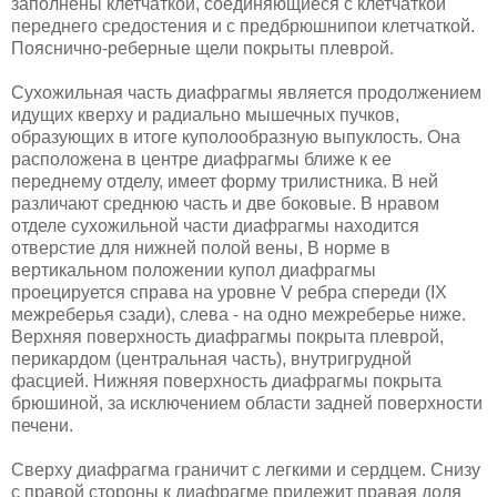
заполнены клетчаткой, соединяющиеся с клетчаткой
переднего средостения и с предбрюшнипои клетчаткой.
Пояснично-реберные щели покрыты плеврой.
Сухожильная часть диафрагмы является продолжением
идущих кверху и радиально мышечных пучков,
образующих в итоге куполообразную вы­пуклость. Она
расположена в центре диафрагмы ближе к ее
переднему отде­лу, имеет форму трилистника. В ней
различают среднюю часть и две боко­вые. В нравом
отделе сухожильной части диафрагмы находится
отверстие для нижней полой вены, В норме в
вертикальном положении купол диа­фрагмы
проецируется справа на уровне V ребра спереди (IX
межреберья сзади), слева - на одно межреберье ниже.
Верхняя поверхность диафрагмы покрыта плеврой,
перикардом (центральная часть), внутригрудной
фасцией. Нижняя поверхность диафрагмы покрыта
брюшиной, за исключением об­ласти задней поверхности
печени.
Сверху диафрагма граничит с легкими и сердцем. Снизу
с правой сторо­ны к диафрагме прилежит правая доля