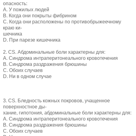
опасность:
A. У пожилых людей
B. Когда они покрыты фибрином
C. Когда они расположены по противобрыжеечному
краю ки-
шечника
D. При парезе кишечника
2. CS. Абдоминальные боли характерны для:
A. Синдрома интраперитонеального кровотечения
B. Синдрома раздражения брюшины
C. Обоих случаев
D. Ни в одном случае
3. CS. Бледность кожных покровов, учащенное
поверхностное ды-
хание, гипотония, абдоминальные боли характерны для:
A. Синдрома интраперитонеального кровотечения
B. Синдрома раздражения брюшины
C. Обоих случаев