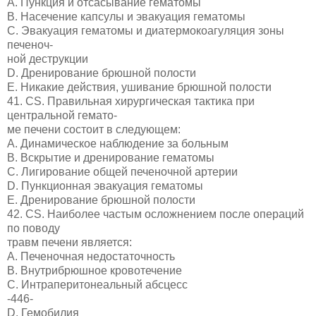
A. Пункция и отсасывание гематомы
B. Насечение капсулы и эвакуация гематомы
C. Эвакуация гематомы и диатермокоагуляция зоны
печеноч-
ной деструкции
D. Дренирование брюшной полости
E. Никакие действия, ушивание брюшной полости
41. CS. Правильная хирургическая тактика при
центральной гемато-
ме печени состоит в следующем:
A. Динамическое наблюдение за больным
B. Вскрытие и дренирование гематомы
C. Лигирование общей печеночной артерии
D. Пункционная эвакуация гематомы
E. Дренирование брюшной полости
42. CS. Наиболее частым осложнением после операций
по поводу
травм печени является:
A. Печеночная недостаточность
B. Внутрибрюшное кровотечение
C. Интраперитонеальный абсцесс
-446-
D. Гемобилия