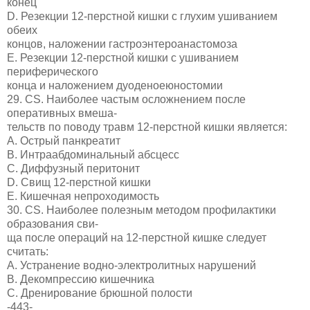
конец
D. Резекции 12-перстной кишки с глухим ушиванием
обеих
концов, наложении гастроэнтероанастомоза
E. Резекции 12-перстной кишки с ушиванием
периферического
конца и наложением дуоденоеюностомии
29. CS. Наиболее частым осложнением после
оперативных вмеша-
тельств по поводу травм 12-перстной кишки является:
A. Острый панкреатит
B. Интраабдоминальный абсцесс
C. Диффузный перитонит
D. Свищ 12-перстной кишки
E. Кишечная непроходимость
30. CS. Наиболее полезным методом профилактики
образования сви-
ща после операций на 12-перстной кишке следует
считать:
A. Устранение водно-электролитных нарушений
B. Декомпрессию кишечника
C. Дренирование брюшной полости
-443-