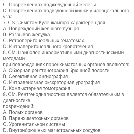
C. Повреждениях поджелудочной железы
D. Повреждениях подвздошной кишки у илеоцекального
угла
7. CS. Симптом Куленкампфа характерен для:
A. Повреждений желчного пузыря
B. Разрывов желудка
C. Ретроперитонеальных гематомах
D. Интраперитонеального кровотечения
8. СМ. Наиболее информативными диагностическими
методами
при повреждениях паренхиматозных органов являются:
A. Обзорная рентгенография брюшной полости
B. Селективная ангиография
C. Интравенозная экскреторная урография
D. Компьютерная томография
9. СМ. Рентгенодиагностика является обязательным в
диагностике
повреждений:
A. Полых органов
B. Паренхиматозных органов
C. Урогенитальной системы
D. Внутрибрюшных магистральных сосудов