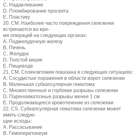
C. Надавливание
D. Пломбирование просвета
E. Пластику
20. СМ. Наиболее часто повреждения селезенки
встречаются во вре-
мя операций на следующих органах:
A. Поджелудочную железу
B. Печень
C. Желудок
D. Толстой кишке
E. Пищеводе
21. СМ. Спленэктомия показана в следующих ситуациях:
A. Сосудистые поражения в области ворот селезенки
B. Маленькая субкапсулярная гематома
C. Множественные и глубокие разрывы селезенки
D. Паренхиматозные разрывы менее 1 см
E. Продолжающееся кровотечение из селезенки
22. CS. Субкапсулярная гематома селезенки может
иметь следую-
щие исходы:
A. Рассасывание
B. Гемоперитонеум