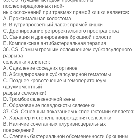
послеоперационных гной-
ных осложнений при травмах прямой кишки является:
A. Проксимальная колостома
B. Внутрипросветный лаваж прямой кишки
C. Дренирование ретроректального пространства
D. Санация и дренирование брюшной полости
E. Комплексная антибактериальная терапия
36. CS. Самым грозным осложнением субкапсулярного
разрыва
селезенки является:
A. Сдавление соседних органов
B. Абсцедирование субкапсулярной гематомы
C. Позднее кровотечение и гемоперитонеум
(двухмоментный
разрыв селезенки)
D. Тромбоз селезеночной вены
E. Образование псевдокисты селезенки
37. CS. Основным показанием к спленэктомии является:
A. Характер и степень повреждения селезенки
B. Наличие сочетанных плуривисцеральных
повреждений
C. Степень бактериальной обсемененности брюшины