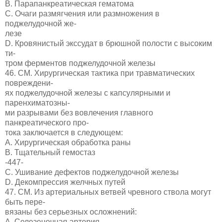
B. Парапанкреатическая гематома
C. Очаги размягчения или размножения в
поджелудочной же-
лезе
D. Кровянистый экссудат в брюшной полости с высоким
ти-
тром ферментов поджелудочной железы
46. СМ. Хирургическая тактика при травматических
повреждени-
ях поджелудочной железы с капсулярными и
паренхиматозны-
ми разрывами без вовлечения главного
панкреатического про-
тока заключается в следующем:
A. Хирургическая обработка раны
B. Тщательный гемостаз
-447-
C. Ушивание дефектов поджелудочной железы
D. Декомпрессия желчных путей
47. СМ. Из артериальных ветвей чревного ствола могут
быть пере-
вязаны без серьезных осложнений:
A. Селезеночная артерия