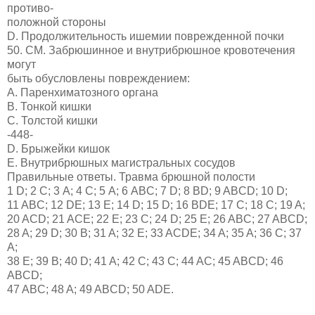
противо-
положной стороны
D. Продолжительность ишемии поврежденной почки
50. СМ. Забрюшинное и внутрибрюшное кровотечения
могут
быть обусловлены повреждением:
A. Паренхиматозного органа
B. Тонкой кишки
C. Толстой кишки
-448-
D. Брыжейки кишок
E. Внутрибрюшных магистральных сосудов
Правильные ответы. Травма брюшной полости
1 D; 2 С; 3 А; 4 С; 5 А; 6 ABC; 7 D; 8 BD; 9 ABCD; 10 D;
11 ABC; 12 DE; 13 E; 14 D; 15 D; 16 BDE; 17 C; 18 C; 19 A;
20 ACD; 21 ACE; 22 E; 23 C; 24 D; 25 E; 26 ABC; 27 ABCD;
28 A; 29 D; 30 B; 31 A; 32 E; 33 ACDE; 34 A; 35 A; 36 C; 37
A;
38 E; 39 B; 40 D; 41 A; 42 C; 43 C; 44 AC; 45 ABCD; 46
ABCD;
47 ABC; 48 A; 49 ABCD; 50 ADE.