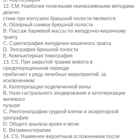
12. СМ. Наиболее полезными неинвазивными методами
диагно-
стики при контузиях брюшной полости являются:
A. Обзорный снимок брюшной полости
B. Пассаж бариевой массы по желудочно-кишечному
тракту
C. Сцинтиграфия желудочно-кишечного тракта
D. Эхография брюшной полости
E. Компьютерная томография
13. CS. При закрытой травме живота в
предоперационном периоде
прибегают к ряду лечебных мероприятий, за
исключением:
A. Катетеризации подключичной вены
B. Назо-гастрального зондирования и катетеризации
мочевого
пузыря
C. Рентгенографии грудной клетки и экскреторной
урографии
D. Общего анализа крови и мочи
E. Витаминотерапии
14. CS. Наименее вероятным осложнением после