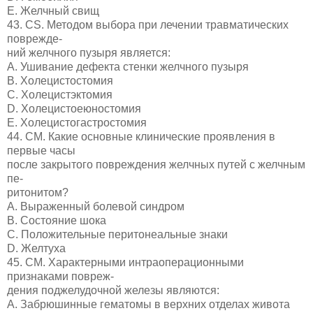
E. Желчный свищ
43. CS. Методом выбора при лечении травматических
поврежде-
ний желчного пузыря является:
A. Ушивание дефекта стенки желчного пузыря
B. Холецистостомия
C. Холецистэктомия
D. Холецистоеюностомия
E. Холецистогастростомия
44. СМ. Какие основные клинические проявления в
первые часы
после закрытого повреждения желчных путей с желчным
пе-
ритонитом?
A. Выраженный болевой синдром
B. Состояние шока
C. Положительные перитонеальные знаки
D. Желтуха
45. СМ. Характерными интраоперационными
признаками повреж-
дения поджелудочной железы являются:
A. Забрюшинные гематомы в верхних отделах живота