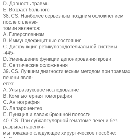
D. Давность травмы
E. Возраст больного
38. CS. Наиболее серьезным поздним осложнением
после спленэк-
томии является:
A. Гиперспленизм
B. Иммунодефицитные состояния
C. Дисфункция ретикулоэндотелиальной системы
-445-
D. Уменьшение функции депонирования крови
E. Септические осложнения
39. CS. Лучшим диагностическим методом при травмах
печени явля-
ется:
A. Ультразвуковое исследование
B. Компьютерная томография
C. Ангиография
D. Лапароцентез
E. Пункция и лаваж брюшной полости
40. CS. При субкапсулярной гематоме печени без
разрыва паренхи-
мы показано следующее хирургическое пособие: