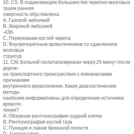
10. CS. В подавляющем большинстве черепно-мозговых
травм ранняя
смертность обусловлена:
A. Газовой эмболией
B. Жировой эмболией
-438-
C. Переломами костей черепа
D. Внутричерепным кровотечением со сдавлением
мозговых
структур
11. СМ. Больной госпитализирован через 25 минут после
дорож-
но-транспортного происшествия с клиническими
признаками
внутреннего кровотечения. Какие диагностические
методы
наиболее информативны для определения источника
кровоте-
чения?
A. Обзорная рентгенография грудной клетки
B. Рентгенография костей таза
C. Пункция и лаваж брюшной полости
D. Аортография