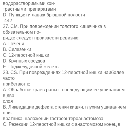
водорастворимыми кон-
трастными препаратами
D. Пункция и лаваж брюшной полости
-442-
27. СМ. При повреждении толстого кишечника в
обязательном по-
рядке следует произвести ревизию:
A. Печени
B. Селезенки
C. 12-перстной кишки
D. Крупных сосудов
E. Поджелудочной железы
28. CS. При повреждениях 12-перстной кишки наиболее
часто
прибегают к:
A. Обработке краев раны с последующим ее ушиванием
в два
слоя
B. Ликвидации дефекта стенки кишки, глухим ушиванием
при-
вратника, наложении гастроэнтероанастомоза
C. Резекции 12-перстной кишки с анастомозом конец в