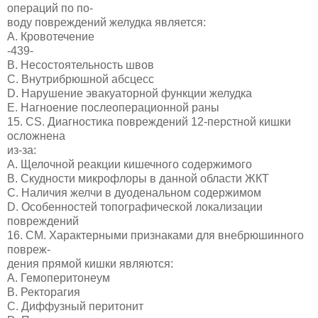
операций по по-
воду повреждений желудка является:
А. Кровотечение
-439-
B. Несостоятельность швов
C. Внутрибрюшной абсцесс
D. Нарушение эвакуаторной функции желудка
E. Нагноение послеоперационной раны
15. CS. Диагностика повреждений 12-перстной кишки
осложнена
из-за:
A. Щелочной реакции кишечного содержимого
B. Скудности микрофлоры в данной области ЖКТ
C. Наличия желчи в дуоденальном содержимом
D. Особенностей топографической локализации
повреждений
16. СМ. Характерными признаками для внебрюшинного
повреж-
дения прямой кишки являются:
A. Гемоперитонеум
B. Ректорагия
C. Диффузный перитонит