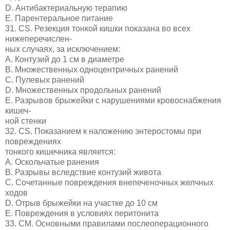
D. Антибактериальную терапию
E. Парентеральное питание
31. CS. Резекция тонкой кишки показана во всех
нижеперечислен-
ных случаях, за исключением:
A. Контузий до 1 см в диаметре
B. Множественных одноцентричных ранений
C. Пулевых ранений
D. Множественных продольных ранений
E. Разрывов брыжейки с нарушениями кровоснабжения
кишеч-
ной стенки
32. CS. Показанием к наложению энтеростомы при
повреждениях
тонкого кишечника является:
A. Оскольчатые ранения
B. Разрывы вследствие контузий живота
C. Сочетанные повреждения внепеченочных желчных
ходов
D. Отрыв брыжейки на участке до 10 см
E. Повреждения в условиях перитонита
33. СМ. Основными правилами послеоперационного