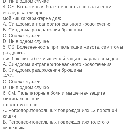
D. Ни в одном случае
4. CS. Выраженная болезненность при пальцевом
исследовании пря-
мой кишки характерна для:
A. Синдрома интраперитонеального кровотечения
B. Синдрома раздражения брюшины
C. Обоих случаев
D. Ни в одном случае
5. CS. Болезненность при пальпации живота, симптомы
раздраже-
ния брюшины без мышечной защиты характерны для:
A. Синдрома интраперитонеального кровотечения
B. Синдрома раздражения брюшины
-437-
C. Обоих случаев
D. Ни в одном случае
6. СМ. Пальпаторные боли и мышечная защита
минимальны или
отсутствуют при:
A. Ретроперитонеальных повреждениях 12-перстной
кишки
B. Ретроперитонеальных повреждениях толстого
кишечника