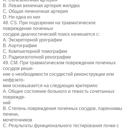
B. Левая венечная артерия желудка
C. Общая печеночная артерия
D. Ни одна из них
48. CS. При подозрении на травматическое
повреждение почечных
сосудов диагностический поиск начинается с:
A. Экскреторной урографии
B. Аортографии
C. Компьютерной томографии
D. Радиоизотопной ренографии
49. СМ. При травматическом повреждении почечных
сосудов реше-
ние о необходимости сосудистой реконструкции или
нефрэкто-
мии основывается на следующих критериях:
A. Общее состояние больного и тяжесть сочетанных
поврежде-
ний
B. Степень повреждения почечных сосудов, паренхимы
печени,
мочеточников
C. Результаты функционального тестирования почки с