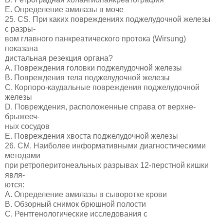
E. Определение амилазы в моче
25. CS. При каких повреждениях поджелудочной железы
с разры-
вом главного панкреатического протока (Wirsung)
показана
дистальная резекция органа?
A. Повреждения головки поджелудочной железы
B. Повреждения тела поджелудочной железы
C. Корпоро-каудальные повреждения поджелудочной
железы
D. Повреждения, расположенные справа от верхне-
брыжееч-
ных сосудов
E. Повреждения хвоста поджелудочной железы
26. СМ. Наиболее информативными диагностическими
методами
при ретроперитонеальных разрывах 12-перстной кишки
явля-
ются:
A. Определение амилазы в сыворотке крови
B. Обзорный снимок брюшной полости
C. Рентгенологические исследования с