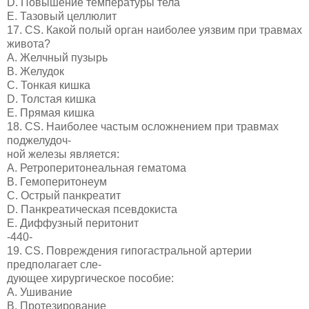
D. Повышение температуры тела
E. Тазовый целлюлит
17. CS. Какой полый орган наиболее уязвим при травмах
живота?
A. Желчный пузырь
B. Желудок
C. Тонкая кишка
D. Толстая кишка
E. Прямая кишка
18. CS. Наиболее частым осложнением при травмах
поджелудоч-
ной железы является:
A. Ретроперитонеальная гематома
B. Гемоперитонеум
C. Острый панкреатит
D. Панкреатическая псевдокиста
E. Диффузный перитонит
-440-
19. CS. Повреждения гипогастральной артерии
предполагает сле-
дующее хирургическое пособие:
A. Ушивание
B. Протезирование