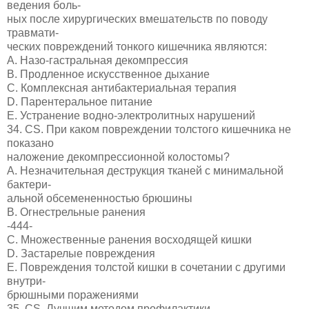
ведения боль-
ных после хирургических вмешательств по поводу
травмати-
ческих повреждений тонкого кишечника являются:
A. Назо-гастральная декомпрессия
B. Продленное искусственное дыхание
C. Комплексная антибактериальная терапия
D. Парентеральное питание
E. Устранение водно-электролитных нарушений
34. CS. При каком повреждении толстого кишечника не
показано
наложение декомпрессионной колостомы?
A. Незначительная деструкция тканей с минимальной
бактери-
альной обсемененностью брюшины
B. Огнестрельные ранения
-444-
C. Множественные ранения восходящей кишки
D. Застарелые повреждения
E. Повреждения толстой кишки в сочетании с другими
внутри-
брюшными поражениями
35. CS. Лучшим методом профилактики