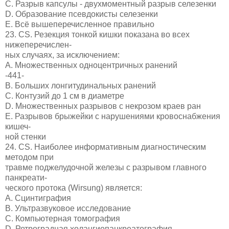
C. Разрыв капсулы - двухмоментный разрыв селезенки
D. Образование псевдокисты селезенки
E. Всё вышеперечисленное правильно
23. CS. Резекция тонкой кишки показана во всех
нижеперечислен-
ных случаях, за исключением:
А. Множественных одноцентричных ранений
-441-
B. Больших лонгитудинальных ранений
C. Контузий до 1 см в диаметре
D. Множественных разрывов с некрозом краев ран
E. Разрывов брыжейки с нарушениями кровоснабжения
кишеч-
ной стенки
24. CS. Наиболее информативным диагностическим
методом при
травме поджелудочной железы с разрывом главного
панкреати-
ческого протока (Wirsung) является:
A. Сцинтиграфия
B. Ультразвуковое исследование
C. Компьютерная томография
D. Ретроградная холангиопанкреатография