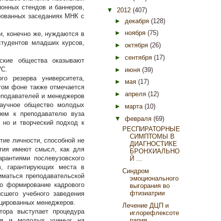
онных стендов и баннеров,
▼
2012
(407)
рованных заседаниях МНК с
►
декабря
(128)
►
ноября
(75)
, конечно же, нуждаются в
студентов младших курсов,
►
октября
(26)
►
сентября
(17)
ские общества оказывают
УС.
►
июня
(39)
го резерва университета,
►
мая
(17)
том фоне также отмечается
►
апреля
(12)
реподавателей и менеджеров
Научное общество молодых
►
марта
(10)
ием к преподавателю вуза
▼
февраля
(69)
 но и творческий подход к
РЕСПИРАТОРНЫЕ
СИМПТОМЫ В
ие личности, способной не
ДИАГНОСТИКЕ
ятия имеют смысл, как для
БРОНХИАЛЬНО
рантиями послевузовского
Й ...
в, гарантирующих места в
Синдром
иматься преподавательской
эмоционального
то формирование кадрового
выгорания во
фтизиатрии
сшего учебного заведения
ицированных менеджеров.
Лечение ДЦП и
тора выступает процедура
иглорефлексоте
рапия
тов и молодых ученых на