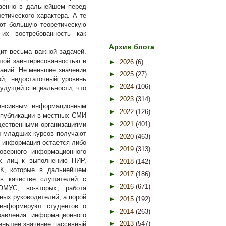
твенно в дальнейшем перед
етического характера. А те
еют большую теоретическую
их востребованность как
Архив блога
ит весьма важной задачей.
ьшой заинтересованностью и
►
2026
(6)
аний. Не меньшее значение
►
2025
(27)
ой, недостаточный уровень
►
2024
(106)
будущей специальности, что
►
2023
(314)
енсивным информационным
►
2022
(126)
 публикации в местных СМИ
►
2021
(401)
щественными организациями
ы младших курсов получают
►
2020
(463)
 информация остается либо
►
2019
(313)
оверного информационного
ых лиц к выполнению НИР,
►
2018
(142)
НК, которые в дальнейшем
►
2017
(186)
 в качестве слушателей с
►
2016
(671)
МУС; во-вторых, работа
ных руководителей, а порой
►
2015
(192)
информируют студентов о
►
2014
(263)
авления информационного
►
2013
(547)
меньшее значение пассивный