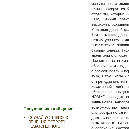
меньше новых знани
ними формируется бо
студенты, которые 
базу, ценный прак
высококвалифициров
Учитывая данный фа
Тем не менее, данны
низким уровнем комп
имеют такие причин
базовых знаний. Так
значительно снижает
Принимая во внима
обеспечением студе
о возможностях и пе
вуза, в том числе и
от преподавателей и
искаженной, либо 
обеспечения студе
НОМУС проводит ск
занимаются непоср
возможностью дал
Популярные сообщения
распространяется и 
даже сами являютс
СЛУЧАЙ УСПЕШНОГО
ЛЕЧЕНИЯ ОСТРОГО
возможности выпол
ГЕМАТОГЕННОГО
обеспечения, состав