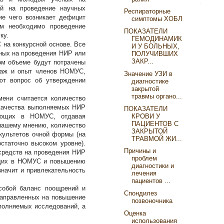
ий на проведение научных
Респираторные
ие чего возникает дефицит
симптомы ХОБЛ
м необходимо проведение
ПОКАЗАТЕЛИ
ку.
ГЕМОДИНАМИК
на конкурсной основе. Все
И У БОЛЬНЫХ,
ных на проведения НИР или
ПОЛУЧИВШИХ
ЗАКР...
ком объеме будут потрачены
таж и опыт членов НОМУС,
Значение УЗИ в
ют вопрос об утверждении
диагностике
закрытой
травмы органо...
ени считается количество
 качества выполняемых НИР
ПОКАЗАТЕЛИ
КРОВИ У
ающих в НОМУС, отдавая
ПАЦИЕНТОВ С
нашему мнению, количество
ЗАКРЫТОЙ
культетов очной формы (на
ТРАВМОЙ ЖИ...
статочно высоком уровне).
Причины и
средств на проведения НИР
проблем
ющих в НОМУС и повышению
диагностики и
начит и привлекательность
лечения
пациентов ...
собой баланс поощрений и
Спондилез
направленных на повышение
позвоночника
полняемых исследований, а
Оценка
использования