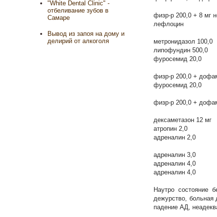
"White Dental Clinic" -
отбеливание зубов в
физр-р 200,0 + 8 мг 
Самаре
лефлоцин
Вывод из запоя на дому и
делирий от алкоголя
метронидазол 100,0
липофундин 500,0
фуросемид 20,0
физр-р 200,0 + дофа
фуросемид 20,0
физр-р 200,0 + дофа
дексаметазон 12 мг
атропин 2,0
адреналин 2,0
адреналин 3,0
адреналин 4,0
адреналин 4,0
Наутро состояние б
дежурство, больная 
падение АД, неадекв