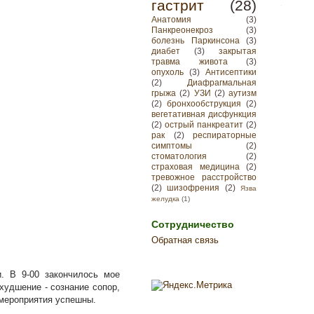
гастрит
(28)
Анатомия
(3)
Панкреонекроз
(3)
болезнь Паркинсона
(3)
диабет
(3)
закрытая
травма живота
(3)
опухоль
(3)
Антисептики
(2)
Диафрагмальная
грыжа
(2)
УЗИ
(2)
аутизм
(2)
бронхообструкция
(2)
вегетативная дисфункция
(2)
острый панкреатит
(2)
рак
(2)
респираторные
симптомы
(2)
стоматология
(2)
страховая медицина
(2)
тревожное расстройство
(2)
шизофрения
(2)
Язва
желудка
(1)
Сотрудничество
Обратная связь
. В 9-00 закончилось мое
худшение - сознание сопор,
 мероприятия успешны.