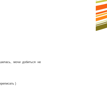
шилась, мочи добиться не
ереписать )