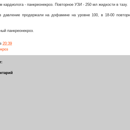
 кардиолога - панкреонекроз. Повторное УЗИ - 250 мл жидкости в тазу.
 давление продержали на дофамине на уровне 100, в 18-00 повторн
ный панкреонекроз.
в
20:39
екроз
т:
нтарий