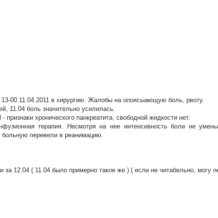
 13-00 11.04.2011 в хирургию. Жалобы на опоясыающую боль, рвоту.
ей, 11.04 боль значительно усилилась.
- признаки хронического панкреатита, свободной жидкости нет.
нфузионная терапия. Несмотря на нее интенсивность боли не умень
04 больную перевели в реанимацию.
 за 12.04 ( 11.04 было примерно такое же ) ( если не читабельно, могу п