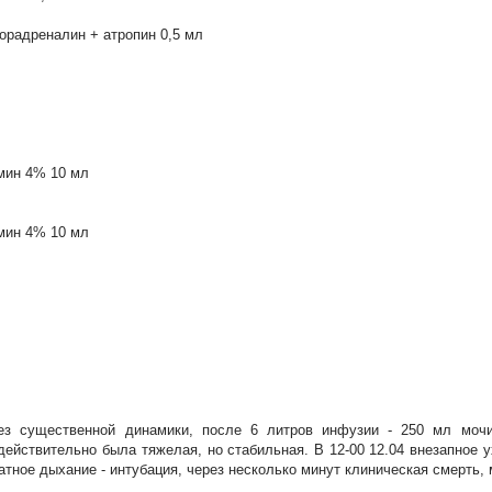
норадреналин + атропин 0,5 мл
мин 4% 10 мл
мин 4% 10 мл
ез существенной динамики, после 6 литров инфузии - 250 мл мочи
действительно была тяжелая, но стабильная. В 12-00 12.04 внезапное у
атное дыхание - интубация, через несколько минут клиническая смерть,