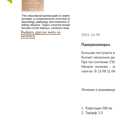
This educational tutorial guide to nephrology
provides a comprehensive overview of the
physiology, pathology and treatment of
kidney disease. Topics covered include the
function of the kidneys, common renal...
Выбрать другую книгу из
2011-12-04
каталога
Панкреонекроз
Больная поступила в
Болеет несколько дн
При поступлении УЗИ 
Начали лечение - и
смогли. В 21-00 11.
Лечение в реанимации
1. Лефлоцин 500 мг
2. Терцеф 1,0