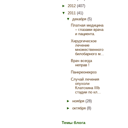
►
2012
(407)
▼
2011
(41)
▼
декабря
(5)
Платная медицина
– глазами врача
и пациента.
Хирургическое
лечение
множественного
билобарного м...
Врач всегда
неправ !
Панкреонекроз
Случай лечения
опухоли
Клатскина IIIb
стадии по кл...
►
ноября
(28)
►
октября
(8)
Темы блога