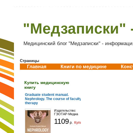
"Медзаписки" 
Медицинский блог "Медзаписки" - информация
Страницы
Главная
Книги по медицине
Конс
Купить медицинскую
книгу
Graduate student manual.
Nephrology. The course of faculty
therapy
Издательство:
ГЭОТАР-Медиа
1109
р.
Купить