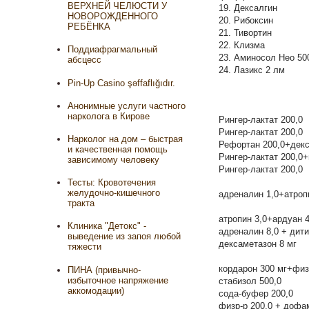
ВЕРХНЕЙ ЧЕЛЮСТИ У
19. Дексалгин
НОВОРОЖДЕННОГО
20. Рибоксин
РЕБЁНКА
21. Тивортин
22. Клизма
Поддиафрагмальный
23. Аминосол Нео 50
абсцесс
24. Лазикс 2 лм
Pin-Up Casino şəffaflığıdır.
Анонимные услуги частного
нарколога в Кирове
Рингер-лактат 200,0
Рингер-лактат 200,0
Нарколог на дом – быстрая
Рефортан 200,0+декс
и качественная помощь
Рингер-лактат 200,0+
зависимому человеку
Рингер-лактат 200,0
Тесты: Кровотечения
желудочно-кишечного
адреналин 1,0+атроп
тракта
атропин 3,0+ардуан 4
Клиника "Детокс" -
адреналин 8,0 + дити
выведение из запоя любой
дексаметазон 8 мг
тяжести
кордарон 300 мг+физ
ПИНА (привычно-
избыточное напряжение
стабизол 500,0
аккомодации)
сода-буфер 200,0
физр-р 200,0 + дофа