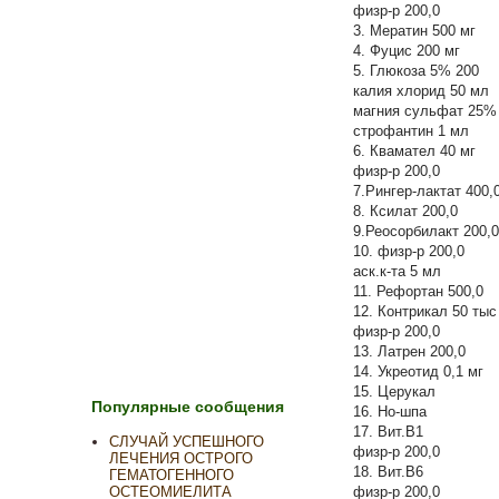
физр-р 200,0
3. Мератин 500 мг
4. Фуцис 200 мг
5. Глюкоза 5% 200
калия хлорид 50 мл
магния сульфат 25%
строфантин 1 мл
6. Квамател 40 мг
физр-р 200,0
7.Рингер-лактат 400,
8. Ксилат 200,0
9.Реосорбилакт 200,0
10. физр-р 200,0
аск.к-та 5 мл
11. Рефортан 500,0
12. Контрикал 50 тыс
физр-р 200,0
13. Латрен 200,0
14. Укреотид 0,1 мг
15. Церукал
Популярные сообщения
16. Но-шпа
17. Вит.В1
СЛУЧАЙ УСПЕШНОГО
физр-р 200,0
ЛЕЧЕНИЯ ОСТРОГО
18. Вит.В6
ГЕМАТОГЕННОГО
физр-р 200,0
ОСТЕОМИЕЛИТА