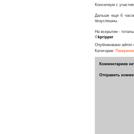
Консилиум с участием
Дальше еще 6 часов
безуспешны.
На вскрытии - тоталь
©
kpripper
Опубликовано
admin
Категории:
Панкреон
Комментариев не
Отправить комме