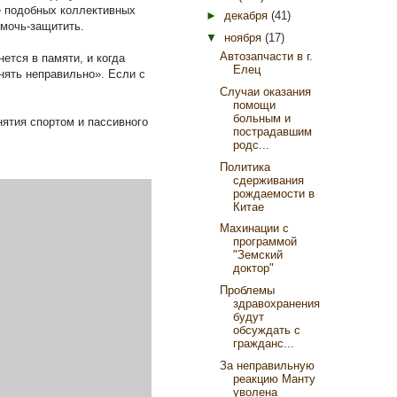
е подобных коллективных
►
декабря
(41)
омочь-защитить.
▼
ноября
(17)
Автозапчасти в г.
ется в памяти, и когда
Елец
нять неправильно». Если с
Cлучаи оказания
помощи
больным и
нятия спортом и пассивного
пострадавшим
родс...
Политика
сдерживания
рождаемости в
Китае
Махинации с
программой
"Земский
доктор"
Проблемы
здравохранения
будут
обсуждать с
гражданс...
За неправильную
реакцию Манту
уволена