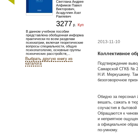
Светлана Андреевна
,
Алфимов Павел
Викторович
,
Асадуллин Азат
Раилевич
3277
р.
Купить
В данном учебном пособии
представлена обобщенная информация
практически по всем разделам
2013-11-10
психиатрии, включая теоретические
вопросы специальности, общую
психопатологию, основные группы
Коллективное об
психических расстройств,...
Выбрать другую книгу из
Подтверждение выво
каталога
Самарской СГКБ № 2 
Н.И. Меркушкину. Та
безоговорочное приз
Обидно за персонал 
вешать, сажать в тю
соучастия в бытовой 
Обращаются к чиновн
и неприятное ощущен
а официальное обращ
по-умному.