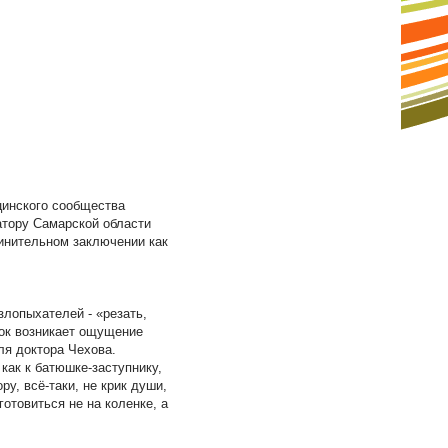
инского сообщества
атору Самарской области
инительном заключении как
лопыхателей - «резать,
рок возникает ощущение
ля доктора Чехова.
как к батюшке-заступнику,
у, всё-таки, не крик души,
отовиться не на коленке, а