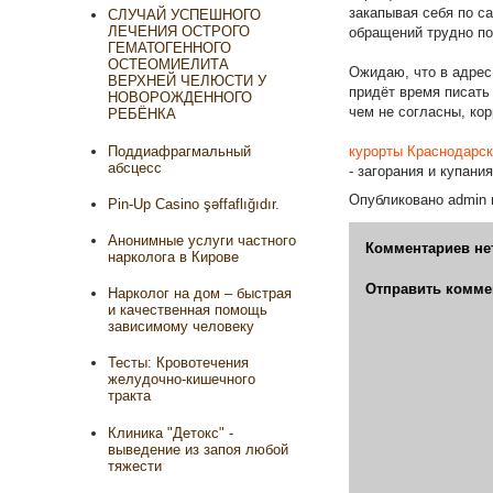
закапывая себя по с
СЛУЧАЙ УСПЕШНОГО
ЛЕЧЕНИЯ ОСТРОГО
обращений трудно по
ГЕМАТОГЕННОГО
ОСТЕОМИЕЛИТА
Ожидаю, что в адрес 
ВЕРХНЕЙ ЧЕЛЮСТИ У
придёт время писать
НОВОРОЖДЕННОГО
чем не согласны, ко
РЕБЁНКА
Поддиафрагмальный
курорты Краснодарск
абсцесс
- загорания и купан
Опубликовано
admin
Pin-Up Casino şəffaflığıdır.
Анонимные услуги частного
Комментариев не
нарколога в Кирове
Отправить комме
Нарколог на дом – быстрая
и качественная помощь
зависимому человеку
Тесты: Кровотечения
желудочно-кишечного
тракта
Клиника "Детокс" -
выведение из запоя любой
тяжести