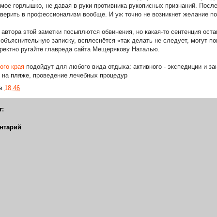
амое горлышко, не давая в руки противника рукописных признаний. Посл
верить в профессионализм вообще. И уж точно не возникнет желание п
автора этой заметки посыплются обвинения, но какая-то сентенция остан
 объяснительную записку, всплеснётся «так делать не следует, могут по
рректно ругайте главреда сайта Мещерякову Наталью.
ого края
подойдут для любого вида отдыха: активного - экспедиции и за
ия на пляже, проведение лечебных процедур
в
18:46
т:
нтарий