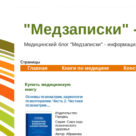
"Медзаписки" 
Медицинский блог "Медзаписки" - информация
Страницы
Главная
Книги по медицине
Конс
Купить медицинскую
книгу
Основы психиатрии, наркологии и
психотерапии. Часть 2. Частная
психиатрия....
Издательство:
Городец
Серия:
Союз охраны
психического
здоровья
Автор:
Абрамова