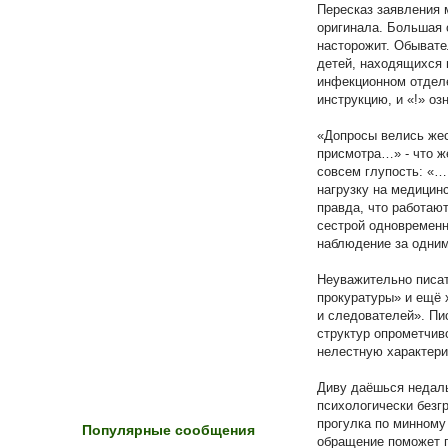
Пересказ заявления 
оригинала. Большая 
насторожит. Обывате
детей, находящихся 
инфекционном отделе
инструкцию, и «!» оз
«Допросы велись жест
присмотра…» - что же
совсем глупость: «…
нагрузку на медицинс
правда, что работают
сестрой одновременн
наблюдение за одни
Неуважительно писат
прокуратуры» и ещё 
и следователей». Пи
структур опрометчив
нелестную характери
Диву даёшься недаль
психологически безг
прогулка по минному
Популярные сообщения
обращение поможет п