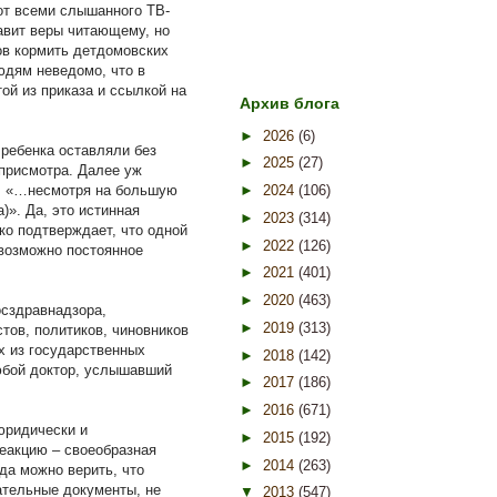
от всеми слышанного ТВ-
авит веры читающему, но
ов кормить детдомовских
юдям неведомо, что в
ой из приказа и ссылкой на
Архив блога
►
2026
(6)
 ребенка оставляли без
►
2025
(27)
 присмотра. Далее уж
», «…несмотря на большую
►
2024
(106)
)». Да, это истинная
►
2023
(314)
ько подтверждает, что одной
►
2022
(126)
возможно постоянное
►
2021
(401)
►
2020
(463)
сздравнадзора,
►
2019
(313)
тов, политиков, чиновников
х из государственных
►
2018
(142)
любой доктор, услышавший
►
2017
(186)
►
2016
(671)
юридически и
►
2015
(192)
еакцию – своеобразная
►
2014
(263)
да можно верить, что
ательные документы, не
▼
2013
(547)