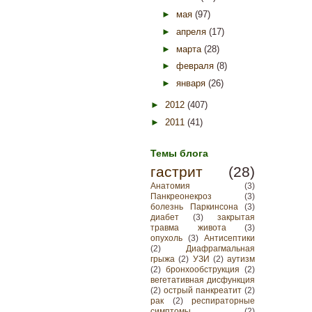
►
мая
(97)
►
апреля
(17)
►
марта
(28)
►
февраля
(8)
►
января
(26)
►
2012
(407)
►
2011
(41)
Темы блога
гастрит
(28)
Анатомия
(3)
Панкреонекроз
(3)
болезнь Паркинсона
(3)
диабет
(3)
закрытая
травма живота
(3)
опухоль
(3)
Антисептики
(2)
Диафрагмальная
грыжа
(2)
УЗИ
(2)
аутизм
(2)
бронхообструкция
(2)
вегетативная дисфункция
(2)
острый панкреатит
(2)
рак
(2)
респираторные
симптомы
(2)