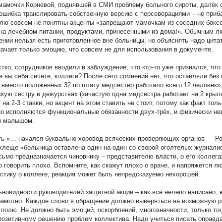
мамочки Корневой, поднявшей в СМИ проблему больного сироты, далёк 
ошибка транслировать собственную версию с персеверациями – не приб
лю совсем не понятны акценты «запрещают мамочкам из соседних бокс
на лечебном питании, продуктами, принесенными из дома!». Обычным л
нии нельзя есть приготовленное вне больницы, но объяснять надо цитат
начает только эмоцию, что совсем не для использования в документе.
ко, сотрудников вводили в заблуждение, что кто-то уже признался, что
 вы себя сечёте, коллеги? После сего сомнений нет, что оставляли без
 вместо положенных 32 по штату медсестер работало всего 12 человек
кую сестру в дежурствах (зачастую одна медсестра работает на 2 крыла
 на 2-3 ставки, но акцент на этом ставить не стоит, потому как факт тол
о исполняются функциональные обязанности двух-трёх, и физически не
м малышом.
ь «… начался буквально хоровод всяческих проверяющих органов — Ро
хлеще «больница оставлена один на один со сворой оголтелых журналис
сьмо предназначается чиновнику – представителю власти, о его коллега
о говорить плохо. Вспомните, как скажут плохо о враче, и напряжётся 
стику о коллеге, реакция может быть непредсказуемо нехорошей.
новидности руководителей защитной акции – как всё нелепо написано, 
рамотно. Каждое слово в обращение должно выверяться на возможную р
 полю. Не должно быть эмоций, оскорблений, многозначности, только тог
озитивному решению проблем коллектива. Надо учиться писать оправд