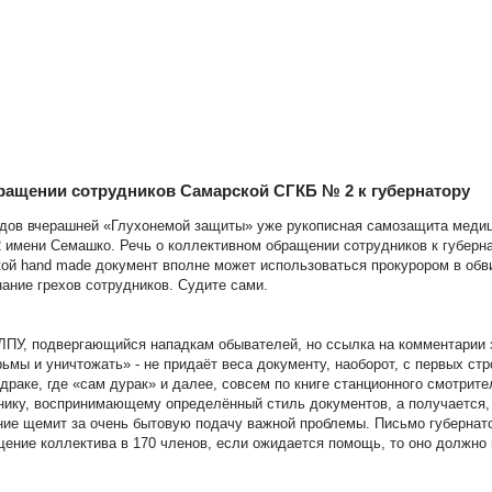
ращении сотрудников Самарской СГКБ № 2 к губернатору
дов вчерашней «Глухонемой защиты» уже рукописная самозащита медиц
имени Семашко. Речь о коллективном обращении сотрудников к губерн
кой hand made документ вполне может использоваться прокурором в обв
нание грехов сотрудников. Судите сами.
ЛПУ, подвергающийся нападкам обывателей, но ссылка на комментарии з
рьмы и уничтожать» - не придаёт веса документу, наоборот, с первых ст
драке, где «сам дурак» и далее, совсем по книге станционного смотрите
ику, воспринимающему определённый стиль документов, а получается, 
ие щемит за очень бытовую подачу важной проблемы. Письмо губернатор
ение коллектива в 170 членов, если ожидается помощь, то оно должно г